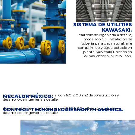
SISTEMA DE UTILITIES
KAWASAKI.
Desarrollo de ingeniería a detalle,
modelado 3D, instalación de
tubería para gas natural, aire
comprimido y agua potable en
planta Kawasaki ubicada en
Salinas Victoria, Nuevo León.
Construcción de nave industrial con 6,012.00 m2 de construcción y
MECALOR MÉXICO.
desarrollo de ingeniería a detalle.
Construcción de nave industrial con 6,500.00 m2 de construcción y
CONTROL TECHONOLOGIESNORTH AMÉRICA.
desarrollo de ingeniería a detalle.