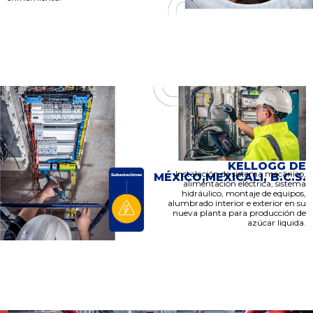
KELLOGG DE
Instalación de sistema mecánico,
MÉXICO,MEXICALI, B.C.S.
alimentación eléctrica, sistema
hidráulico, montaje de equipos,
alumbrado interior e exterior en su
nueva planta para producción de
azúcar liquida.