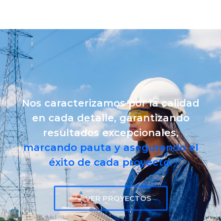
Nos caracterizamos por la calidad
en cada detalle, garantizando
resultados excepcionales,
marcando pauta y asegurando el
éxito de cada proyecto.
VER PROYECTOS